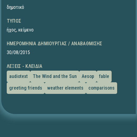
δημοτικό
ΤΎΠΟΣ
ήχος
,
κείμενο
ΗΜΕΡΟΜΗΝΊΑ ΔΗΜΙΟΥΡΓΊΑΣ / ΑΝΑΒΆΘΜΙΣΗΣ
30/08/2015
ΛΈΞΕΙΣ - ΚΛΕΙΔΙΆ
audiotext
The Wind and the Sun
Aesop
fable
greeting friends
weather elements
comparisons