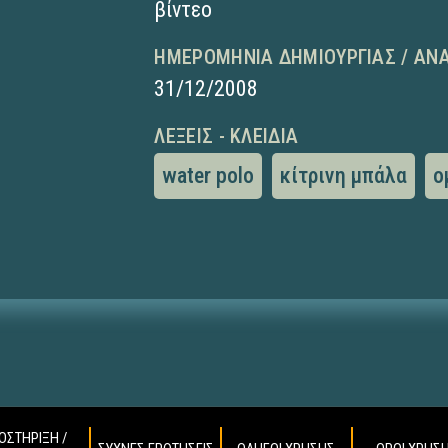
βίντεο
ΗΜΕΡΟΜΗΝΊΑ ΔΗΜΙΟΥΡΓΊΑΣ / ΑΝ
31/12/2008
ΛΈΞΕΙΣ - ΚΛΕΙΔΙΆ
water polo
κίτρινη μπάλα
ο
ΟΣΤΗΡΙΞΗ /