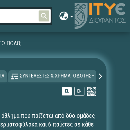
 ΤΟ ΠΟΛΟ;
ΙΑ
ΣΥΝΤΕΛΕΣΤΕΣ & ΧΡΗΜΑΤΟΔΟΤΗΣΗ
ΑΔΕΙΑ Χ
EL
EN
α άθλημα που παίζεται από δύο ομάδες
 τερματοφύλακα και 6 παίκτες σε κάθε