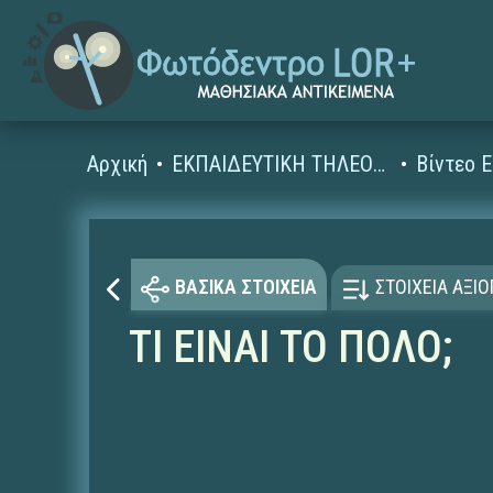
Αρχική
ΕΚΠΑΙΔΕΥΤΙΚΗ ΤΗΛΕΟΡΑΣΗ (Ταινίες και βίντεο)
ΒΑΣΙΚΑ ΣΤΟΙΧΕΙΑ
ΣΤΟΙΧΕΙΑ ΑΞΙ
ΤΙ ΕΙΝΑΙ ΤΟ ΠΟΛΟ;