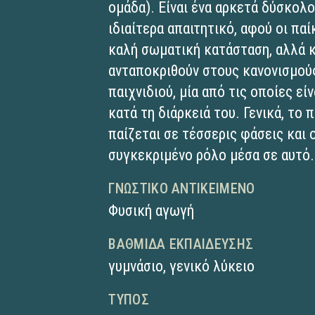
ομάδα). Είναι ένα αρκετά δύσκολ
ιδιαίτερα απαιτητικό, αφού οι πα
καλή σωματική κατάσταση, αλλά κ
ανταποκριθούν στους κανονισμούς
παιχνιδιού, μία από τις οποίες ε
κατά τη διάρκειά του. Γενικά, το 
παίζεται σε τέσσερις φάσεις και 
συγκεκριμένο ρόλο μέσα σε αυτό.
ΓΝΩΣΤΙΚΌ ΑΝΤΙΚΕΊΜΕΝΟ
Φυσική αγωγή
ΒΑΘΜΊΔΑ ΕΚΠΑΊΔΕΥΣΗΣ
γυμνάσιο
,
γενικό λύκειο
ΤΎΠΟΣ