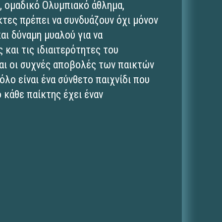
ο, ομαδικό Ολυμπιακό άθλημα,
ίκτες πρέπει να συνδυάζουν όχι μόνον
αι δύναμη μυαλού για να
 και τις ιδιαιτερότητες του
ίναι οι συχνές αποβολές των παικτών
πόλο είναι ένα σύνθετο παιχνίδι που
ο κάθε παίκτης έχει έναν