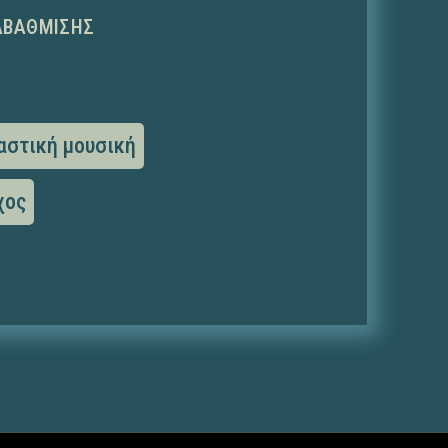
ΑΒΆΘΜΙΣΗΣ
αστική μουσική
χος