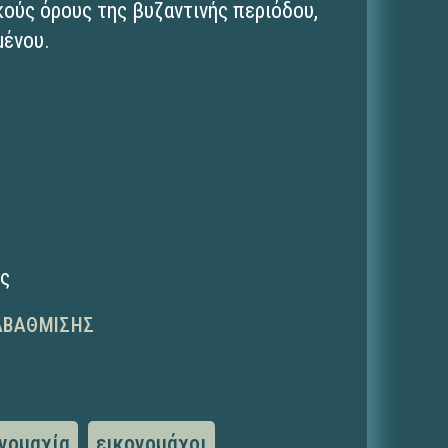
ούς όρους της βυζαντινής περιόδου,
μένου.
ης
ΑΒΆΘΜΙΣΗΣ
νομαχία
εικονομάχοι