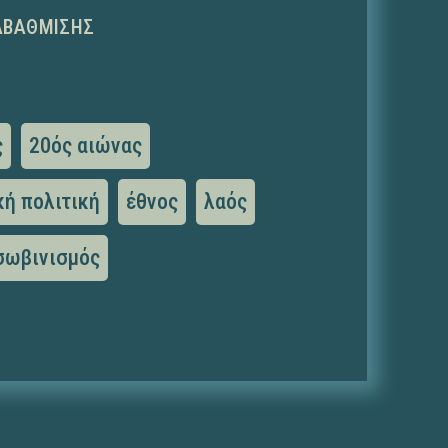
ΑΒΆΘΜΙΣΗΣ
ς
20ός αιώνας
κή πολιτική
έθνος
λαός
σωβινισμός