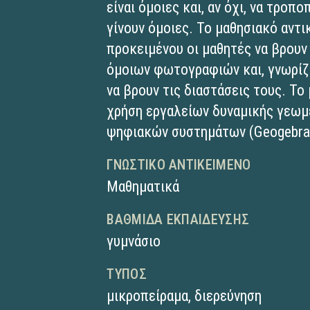
είναι όμοιες και, αν όχι, να τροπ
γίνουν όμοιες. Το μαθησιακό αντι
προκειμένου οι μαθητές να βρουν
όμοιων φωτογραφιών και, γνωρίζο
να βρουν τις διαστάσεις τους. Το
χρήση εργαλείων δυναμικής γεωμ
ψηφιακών συστημάτων (Geogebra
ΓΝΩΣΤΙΚΌ ΑΝΤΙΚΕΊΜΕΝΟ
Μαθηματικά
ΒΑΘΜΊΔΑ ΕΚΠΑΊΔΕΥΣΗΣ
γυμνάσιο
ΤΎΠΟΣ
μικροπείραμα
,
διερεύνηση