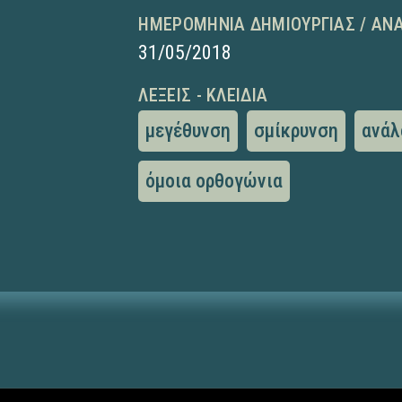
ΗΜΕΡΟΜΗΝΊΑ ΔΗΜΙΟΥΡΓΊΑΣ / ΑΝ
31/05/2018
ΛΈΞΕΙΣ - ΚΛΕΙΔΙΆ
μεγέθυνση
σμίκρυνση
ανάλ
όμοια ορθογώνια