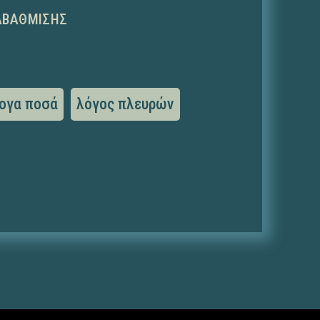
ΑΒΆΘΜΙΣΗΣ
ογα ποσά
λόγος πλευρών