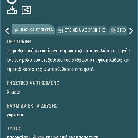
ΒΑΣΙΚΑ ΣΤΟΙΧΕΙΑ
ΣΤΟΙΧΕΙΑ ΑΞΙΟΠΟΙΗΣΗΣ
ΣΤΟΧΕΥΟΜΕ
ΠΕΡΙΓΡΑΦΉ
Το μαθησιακό αντικείμενο παρουσιάζει και αναλύει τις πηγές
και τον ρόλο του διοξειδίου του άνθρακα στη φύση καθώς και
τη διαδικασία της φωτοσύνθεσης στα φυτά.
ΓΝΩΣΤΙΚΌ ΑΝΤΙΚΕΊΜΕΝΟ
Χημεία
ΒΑΘΜΊΔΑ ΕΚΠΑΊΔΕΥΣΗΣ
γυμνάσιο
ΤΎΠΟΣ
παρουσίαση
,
δυναμική γραφική αναπαράσταση