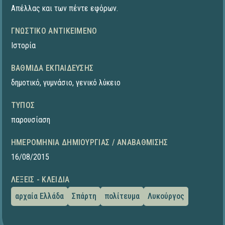
Απέλλας και των πέντε εφόρων.
ΓΝΩΣΤΙΚΌ ΑΝΤΙΚΕΊΜΕΝΟ
Ιστορία
ΒΑΘΜΊΔΑ ΕΚΠΑΊΔΕΥΣΗΣ
δημοτικό
,
γυμνάσιο
,
γενικό λύκειο
ΤΎΠΟΣ
παρουσίαση
ΗΜΕΡΟΜΗΝΊΑ ΔΗΜΙΟΥΡΓΊΑΣ / ΑΝΑΒΆΘΜΙΣΗΣ
16/08/2015
ΛΈΞΕΙΣ - ΚΛΕΙΔΙΆ
αρχαία Ελλάδα
Σπάρτη
πολίτευμα
Λυκούργος