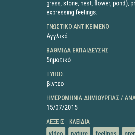
grass, stone, nest, flower, pond), 
expressing feelings.
ΓΝΩΣΤΙΚΌ ΑΝΤΙΚΕΊΜΕΝΟ
Αγγλικά
ΒΑΘΜΊΔΑ ΕΚΠΑΊΔΕΥΣΗΣ
δημοτικό
ΤΎΠΟΣ
βίντεο
ΗΜΕΡΟΜΗΝΊΑ ΔΗΜΙΟΥΡΓΊΑΣ / ΑΝ
15/07/2015
ΛΈΞΕΙΣ - ΚΛΕΙΔΙΆ
video
nature
feelings
pre