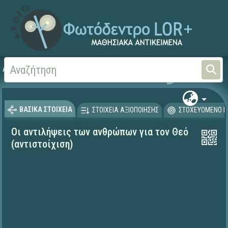
Αρχική
ΨΗΦΙΑΚΟ ΣΧΟΛΕΙΟ (Μαθησιακά Αντικείμενα)
Θρησκευτικά
Ιστορία
ΒΑΣΙΚΑ ΣΤΟΙΧΕΙΑ
ΣΤΟΙΧΕΙΑ ΑΞΙΟΠΟΙΗΣΗΣ
ΣΤΟΧΕΥΟΜΕΝΟ Κ
Οι αντιλήψεις των ανθρώπων για τον Θεό
(αντιστοίχιση)