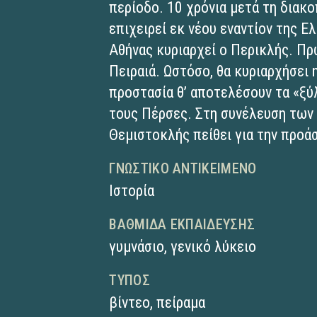
περίοδο. 10 χρόνια μετά τη διακ
επιχειρεί εκ νέου εναντίον της Ε
Αθήνας κυριαρχεί ο Περικλής. Π
Πειραιά. Ωστόσο, θα κυριαρχήσει
προστασία θ’ αποτελέσουν τα «ξύ
τους Πέρσες. Στη συνέλευση των
Θεμιστοκλής πείθει για την προά
ΓΝΩΣΤΙΚΌ ΑΝΤΙΚΕΊΜΕΝΟ
Ιστορία
ΒΑΘΜΊΔΑ ΕΚΠΑΊΔΕΥΣΗΣ
γυμνάσιο
,
γενικό λύκειο
ΤΎΠΟΣ
βίντεο
,
πείραμα