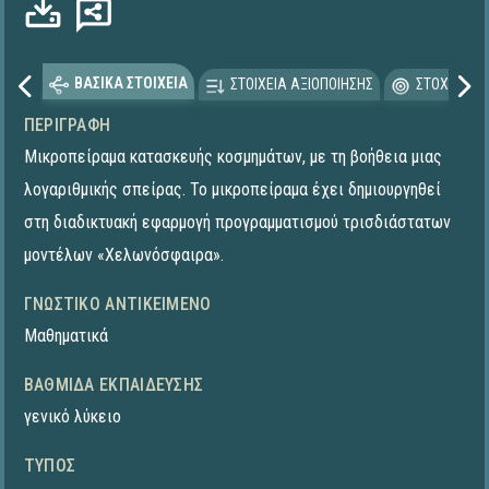
ΒΑΣΙΚΑ ΣΤΟΙΧΕΙΑ
ΣΤΟΙΧΕΙΑ ΑΞΙΟΠΟΙΗΣΗΣ
ΣΤΟΧΕΥΟΜΕ
ΠΕΡΙΓΡΑΦΉ
Μικροπείραμα κατασκευής κοσμημάτων, με τη βοήθεια μιας
λογαριθμικής σπείρας. To μικροπείραμα έχει δημιουργηθεί
στη διαδικτυακή εφαρμογή προγραμματισμού τρισδιάστατων
μοντέλων «Χελωνόσφαιρα».
ΓΝΩΣΤΙΚΌ ΑΝΤΙΚΕΊΜΕΝΟ
Μαθηματικά
ΒΑΘΜΊΔΑ ΕΚΠΑΊΔΕΥΣΗΣ
γενικό λύκειο
ΤΎΠΟΣ