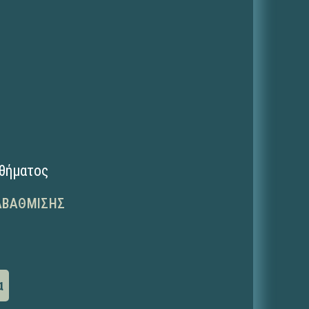
.
αθήματος
ΑΒΆΘΜΙΣΗΣ
α