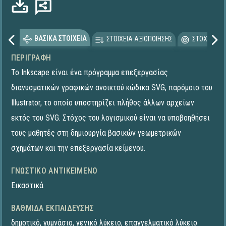
ΒΑΣΙΚΑ ΣΤΟΙΧΕΙΑ
ΣΤΟΙΧΕΙΑ ΑΞΙΟΠΟΙΗΣΗΣ
ΣΤΟΧΕΥΟΜΕ
ΠΕΡΙΓΡΑΦΉ
Το Inkscape είναι ένα πρόγραμμα επεξεργασίας
διανυσματικών γραφικών ανοικτού κώδικα SVG, παρόμοιο του
Illustrator, το οποίο υποστηρίζει πλήθος άλλων αρχείων
εκτός του SVG. Στόχος του λογισμικού είναι να υποβοηθήσει
τους μαθητές στη δημιουργία βασικών γεωμετρικών
σχημάτων και την επεξεργασία κείμενου.
ΓΝΩΣΤΙΚΌ ΑΝΤΙΚΕΊΜΕΝΟ
Εικαστικά
ΒΑΘΜΊΔΑ ΕΚΠΑΊΔΕΥΣΗΣ
δημοτικό
,
γυμνάσιο
,
γενικό λύκειο
,
επαγγελματικό λύκειο