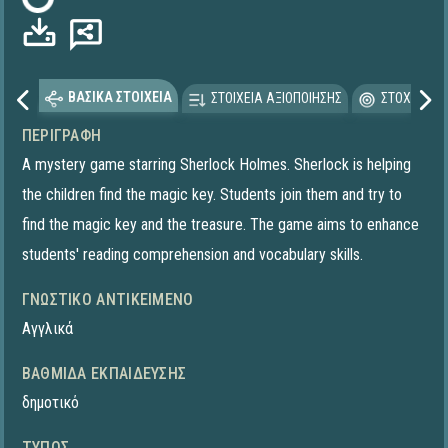
Φόρτωση...
ΒΑΣΙΚΑ ΣΤΟΙΧΕΙΑ
ΣΤΟΙΧΕΙΑ ΑΞΙΟΠΟΙΗΣΗΣ
ΣΤΟΧΕΥΟΜΕ
ΠΕΡΙΓΡΑΦΉ
A mystery game starring Sherlock Holmes. Sherlock is helping
the children find the magic key. Students join them and try to
find the magic key and the treasure. The game aims to enhance
students' reading comprehension and vocabulary skills.
ΓΝΩΣΤΙΚΌ ΑΝΤΙΚΕΊΜΕΝΟ
Αγγλικά
ΒΑΘΜΊΔΑ ΕΚΠΑΊΔΕΥΣΗΣ
δημοτικό
ΤΎΠΟΣ