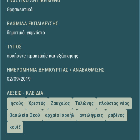
ΓΝΩΣΤΙΚΌ ΑΝΤΙΚΕΊΜΕΝΟ
Θρησκευτικά
ΒΑΘΜΊΔΑ ΕΚΠΑΊΔΕΥΣΗΣ
δημοτικό
,
γυμνάσιο
ΤΎΠΟΣ
ασκήσεις πρακτικής και εξάσκησης
ΗΜΕΡΟΜΗΝΊΑ ΔΗΜΙΟΥΡΓΊΑΣ / ΑΝΑΒΆΘΜΙΣΗΣ
02/09/2019
ΛΈΞΕΙΣ - ΚΛΕΙΔΙΆ
Ιησούς
Χριστός
Ζακχαίος
Τελώνης
πλούσιος νέος
Βασιλεία Θεού
αρχαίο Ισραήλ
αντιλήψεις
ραβίνος
κουίζ