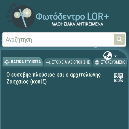
Αρχική
ΨΗΦΙΑΚΟ ΣΧΟΛΕΙΟ (Μαθησιακά Αντικείμενα)
Θρησκευτικά
Καινή Δ
ΒΑΣΙΚΑ ΣΤΟΙΧΕΙΑ
ΣΤΟΙΧΕΙΑ ΑΞΙΟΠΟΙΗΣΗΣ
ΣΤΟΧΕΥΟΜΕΝΟ Κ
Ο ευσεβής πλούσιος και ο αρχιτελώνης
Ζακχαίος (κουίζ)