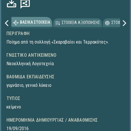
ΒΑΣΙΚΑ ΣΤΟΙΧΕΙΑ
ΣΤΟΙΧΕΙΑ ΑΞΙΟΠΟΙΗΣΗΣ
ΣΤΟΧΕΥΟΜΕ
ΠΕΡΙΓΡΑΦΉ
Ποίημα από τη συλλογή «Σκαραβαίοι και Τερρακότες».
ΓΝΩΣΤΙΚΌ ΑΝΤΙΚΕΊΜΕΝΟ
Νεοελληνική Λογοτεχνία
ΒΑΘΜΊΔΑ ΕΚΠΑΊΔΕΥΣΗΣ
γυμνάσιο
,
γενικό λύκειο
ΤΎΠΟΣ
κείμενο
ΗΜΕΡΟΜΗΝΊΑ ΔΗΜΙΟΥΡΓΊΑΣ / ΑΝΑΒΆΘΜΙΣΗΣ
19/09/2016