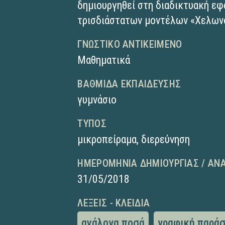
δημιουργηθεί στη διαδικτυακή ε
τρισδιάστατων μοντέλων «Χελων
ΓΝΩΣΤΙΚΌ ΑΝΤΙΚΕΊΜΕΝΟ
Μαθηματικά
ΒΑΘΜΊΔΑ ΕΚΠΑΊΔΕΥΣΗΣ
γυμνάσιο
ΤΎΠΟΣ
μικροπείραμα
,
διερεύνηση
ΗΜΕΡΟΜΗΝΊΑ ΔΗΜΙΟΥΡΓΊΑΣ / ΑΝ
31/05/2018
ΛΈΞΕΙΣ - ΚΛΕΙΔΙΆ
ανάλογα ποσά
γραφική παρά