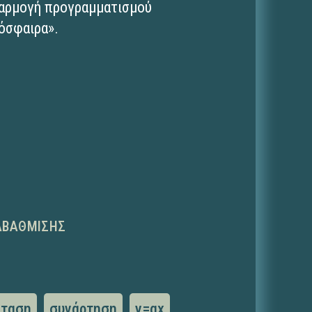
φαρμογή προγραμματισμού
όσφαιρα».
ΑΒΆΘΜΙΣΗΣ
σταση
συνάρτηση
y=αx