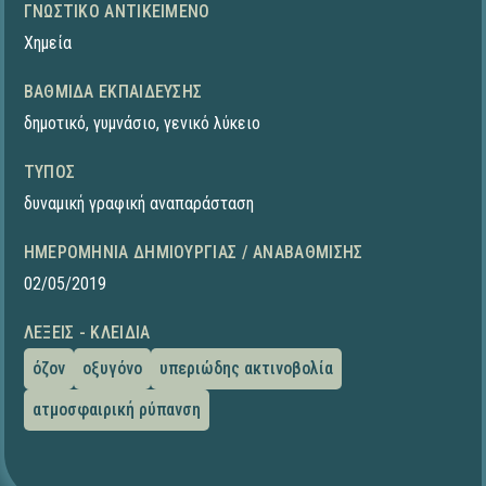
ΓΝΩΣΤΙΚΌ ΑΝΤΙΚΕΊΜΕΝΟ
Χημεία
ΒΑΘΜΊΔΑ ΕΚΠΑΊΔΕΥΣΗΣ
δημοτικό
,
γυμνάσιο
,
γενικό λύκειο
ΤΎΠΟΣ
δυναμική γραφική αναπαράσταση
ΗΜΕΡΟΜΗΝΊΑ ΔΗΜΙΟΥΡΓΊΑΣ / ΑΝΑΒΆΘΜΙΣΗΣ
02/05/2019
ΛΈΞΕΙΣ - ΚΛΕΙΔΙΆ
όζον
οξυγόνο
υπεριώδης ακτινοβολία
ατμοσφαιρική ρύπανση