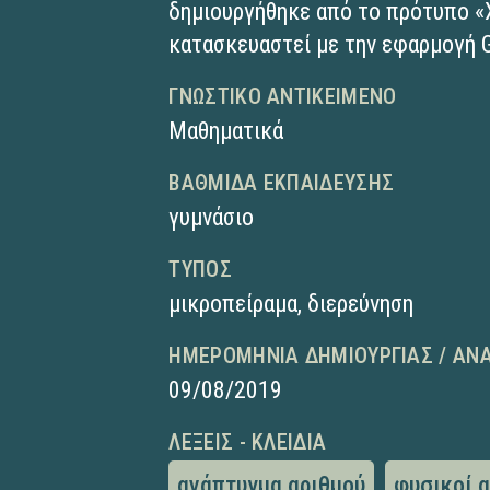
δημιουργήθηκε από το πρότυπο «
κατασκευαστεί με την εφαρμογή 
ΓΝΩΣΤΙΚΌ ΑΝΤΙΚΕΊΜΕΝΟ
Μαθηματικά
ΒΑΘΜΊΔΑ ΕΚΠΑΊΔΕΥΣΗΣ
γυμνάσιο
ΤΎΠΟΣ
μικροπείραμα
,
διερεύνηση
ΗΜΕΡΟΜΗΝΊΑ ΔΗΜΙΟΥΡΓΊΑΣ / ΑΝ
09/08/2019
ΛΈΞΕΙΣ - ΚΛΕΙΔΙΆ
ανάπτυγμα αριθμού
φυσικοί α