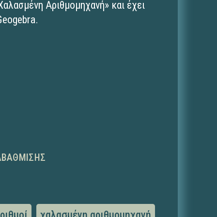
Χαλασμένη Αριθμομηχανή» και έχει
Geogebra.
ΑΒΆΘΜΙΣΗΣ
ριθμοί
χαλασμένη αριθμομηχανή