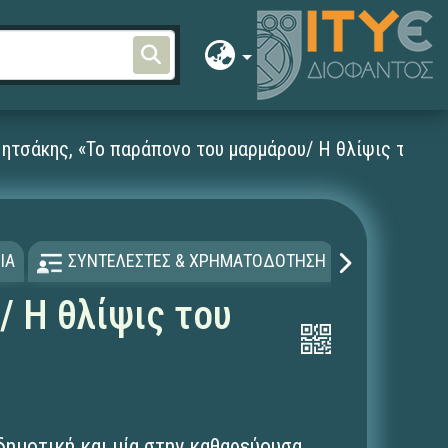
ητσάκης, «Το παράπονο του μαρμάρου/ Η θλίψις του μ
ΙΑ
ΣΥΝΤΕΛΕΣΤΕΣ & ΧΡΗΜΑΤΟΔΟΤΗΣΗ
ΑΔΕΙΑ Χ
 Η θλίψις του
δημοτική και μία στην καθαρεύουσα,