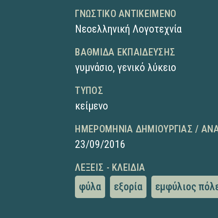
ΓΝΩΣΤΙΚΌ ΑΝΤΙΚΕΊΜΕΝΟ
Νεοελληνική Λογοτεχνία
ΒΑΘΜΊΔΑ ΕΚΠΑΊΔΕΥΣΗΣ
γυμνάσιο
,
γενικό λύκειο
ΤΎΠΟΣ
κείμενο
ΗΜΕΡΟΜΗΝΊΑ ΔΗΜΙΟΥΡΓΊΑΣ / ΑΝ
23/09/2016
ΛΈΞΕΙΣ - ΚΛΕΙΔΙΆ
φύλα
εξορία
εμφύλιος πόλ