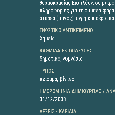
θερμοκρασίας.Επιπλέον, σε μικρο
πληροφορίες για τη συμπεριφορά
στερεά (πάγος), υγρή και αέρια κ
ΓΝΩΣΤΙΚΌ ΑΝΤΙΚΕΊΜΕΝΟ
Χημεία
ΒΑΘΜΊΔΑ ΕΚΠΑΊΔΕΥΣΗΣ
δημοτικό
,
γυμνάσιο
ΤΎΠΟΣ
πείραμα
,
βίντεο
ΗΜΕΡΟΜΗΝΊΑ ΔΗΜΙΟΥΡΓΊΑΣ / ΑΝ
31/12/2008
ΛΈΞΕΙΣ - ΚΛΕΙΔΙΆ