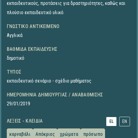
εκπαιδευτικούς, προτάσεις για δραστηριότητες, καθώς και
πλούσιο εκπαιδευτικό υλικό.
ΓΝΩΣΤΙΚΌ ΑΝΤΙΚΕΊΜΕΝΟ
Αγγλικά
ΒΑΘΜΊΔΑ ΕΚΠΑΊΔΕΥΣΗΣ
δημοτικό
ΤΎΠΟΣ
εκπαιδευτικό σενάριο - σχέδιο μαθήματος
ΗΜΕΡΟΜΗΝΊΑ ΔΗΜΙΟΥΡΓΊΑΣ / ΑΝΑΒΆΘΜΙΣΗΣ
29/01/2019
ΛΈΞΕΙΣ - ΚΛΕΙΔΙΆ
EL
EN
καρναβάλι
Απόκριες
χρώματα
πρόσωπο