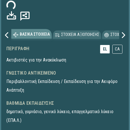
ωση...
ΒΑΣΙΚΑ ΣΤΟΙΧΕΙΑ
ΣΤΟΙΧΕΙΑ ΑΞΙΟΠΟΙΗΣΗΣ
ΣΤΟΧΕΥΟΜΕ
ΠΕΡΙΓΡΑΦΉ
EL
CA
Ακτιβιστές για την Ανακύκλωση
ΓΝΩΣΤΙΚΌ ΑΝΤΙΚΕΊΜΕΝΟ
Περιβαλλοντική Εκπαίδευση / Εκπαίδευση για την Αειφόρο
Ανάπτυξη
ΒΑΘΜΊΔΑ ΕΚΠΑΊΔΕΥΣΗΣ
δημοτικό
,
γυμνάσιο
,
γενικό λύκειο
,
επαγγελματικό λύκειο
(ΕΠΑ.Λ.)