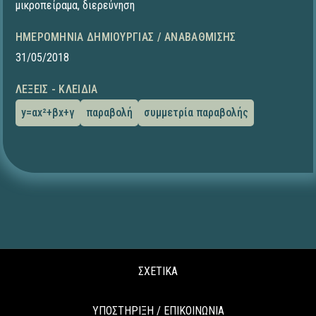
μικροπείραμα
,
διερεύνηση
ΗΜΕΡΟΜΗΝΊΑ ΔΗΜΙΟΥΡΓΊΑΣ / ΑΝΑΒΆΘΜΙΣΗΣ
31/05/2018
ΛΈΞΕΙΣ - ΚΛΕΙΔΙΆ
y=αx²+βx+γ
παραβολή
συμμετρία παραβολής
ΣΧΕΤΙΚΑ
ΥΠΟΣΤΗΡΙΞΗ / ΕΠΙΚΟΙΝΩΝΙΑ