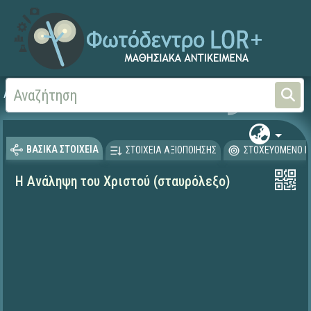
Αρχική
ΨΗΦΙΑΚΟ ΣΧΟΛΕΙΟ (Μαθησιακά Αντικείμενα)
Θρησκευτικά
Καινή Δ
ΒΑΣΙΚΑ ΣΤΟΙΧΕΙΑ
ΣΤΟΙΧΕΙΑ ΑΞΙΟΠΟΙΗΣΗΣ
ΣΤΟΧΕΥΟΜΕΝΟ Κ
Η Ανάληψη του Χριστού (σταυρόλεξο)