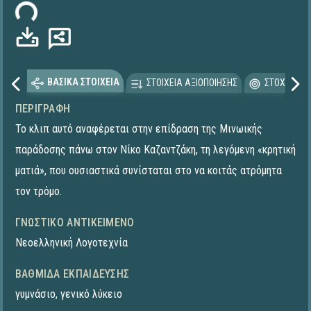
ωση...
ΒΑΣΙΚΑ ΣΤΟΙΧΕΙΑ
ΣΤΟΙΧΕΙΑ ΑΞΙΟΠΟΙΗΣΗΣ
ΣΤΟΧΕΥΟΜΕ
ΠΕΡΙΓΡΑΦΉ
Το κλιπ αυτό αναφέρεται στην επίδραση της Μινωικής
παράδοσης πάνω στον Νίκο Καζαντζάκη, τη λεγόμενη «κρητική
ματιά», που ουσιαστικά συνίσταται στο να κοιτάς ατρόμητα
τον τρόμο.
ΓΝΩΣΤΙΚΌ ΑΝΤΙΚΕΊΜΕΝΟ
Νεοελληνική Λογοτεχνία
ΒΑΘΜΊΔΑ ΕΚΠΑΊΔΕΥΣΗΣ
γυμνάσιο
,
γενικό λύκειο