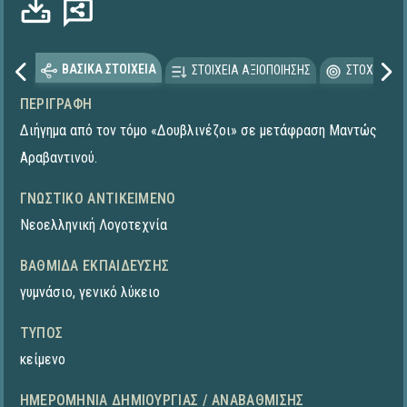
ΒΑΣΙΚΑ ΣΤΟΙΧΕΙΑ
ΣΤΟΙΧΕΙΑ ΑΞΙΟΠΟΙΗΣΗΣ
ΣΤΟΧΕΥΟΜΕ
ΠΕΡΙΓΡΑΦΉ
Διήγημα από τον τόμο «Δουβλινέζοι» σε μετάφραση Μαντώς
Αραβαντινού.
ΓΝΩΣΤΙΚΌ ΑΝΤΙΚΕΊΜΕΝΟ
Νεοελληνική Λογοτεχνία
ΒΑΘΜΊΔΑ ΕΚΠΑΊΔΕΥΣΗΣ
γυμνάσιο
,
γενικό λύκειο
ΤΎΠΟΣ
κείμενο
ΗΜΕΡΟΜΗΝΊΑ ΔΗΜΙΟΥΡΓΊΑΣ / ΑΝΑΒΆΘΜΙΣΗΣ