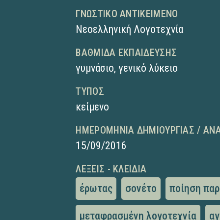
ΓΝΩΣΤΙΚΌ ΑΝΤΙΚΕΊΜΕΝΟ
Νεοελληνική Λογοτεχνία
ΒΑΘΜΊΔΑ ΕΚΠΑΊΔΕΥΣΗΣ
γυμνάσιο
,
γενικό λύκειο
ΤΎΠΟΣ
κείμενο
ΗΜΕΡΟΜΗΝΊΑ ΔΗΜΙΟΥΡΓΊΑΣ / ΑΝ
15/09/2016
ΛΈΞΕΙΣ - ΚΛΕΙΔΙΆ
έρωτας
σονέτο
ποίηση πα
μεταφρασμένη λογοτεχνία
αγ