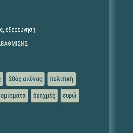
ης
,
εξερεύνηση
ΑΒΆΘΜΙΣΗΣ
ς
20ός αιώνας
πολιτική
νομίσματα
δραχμές
ευρώ