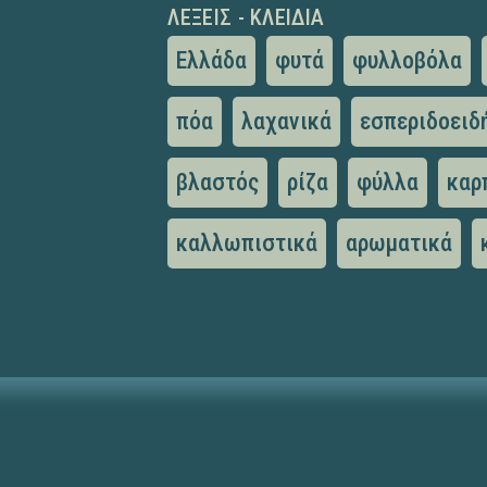
ΛΈΞΕΙΣ - ΚΛΕΙΔΙΆ
Ελλάδα
φυτά
φυλλοβόλα
πόα
λαχανικά
εσπεριδοειδ
βλαστός
ρίζα
φύλλα
καρ
καλλωπιστικά
αρωματικά