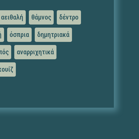
αειθαλή
θάμνος
δέντρο
ή
όσπρια
δημητριακά
πός
αναρριχητικά
κουίζ