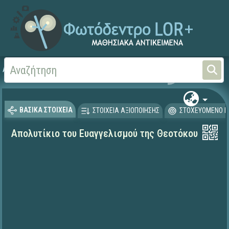
Αρχική
ΨΗΦΙΑΚΟ ΣΧΟΛΕΙΟ (Μαθησιακά Αντικείμενα)
Θρησκευτικά
Υμνογρα
ΒΑΣΙΚΑ ΣΤΟΙΧΕΙΑ
ΣΤΟΙΧΕΙΑ ΑΞΙΟΠΟΙΗΣΗΣ
ΣΤΟΧΕΥΟΜΕΝΟ Κ
Απολυτίκιο του Ευαγγελισμού της Θεοτόκου