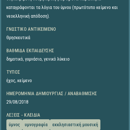
καταγράφονται τα λόγια του ύμνου (πρωτότυπο κείμενο και
νεοελληνική απόδοση).
ΓΝΩΣΤΙΚΌ ΑΝΤΙΚΕΊΜΕΝΟ
Θρησκευτικά
ΒΑΘΜΊΔΑ ΕΚΠΑΊΔΕΥΣΗΣ
δημοτικό
,
γυμνάσιο
,
γενικό λύκειο
ΤΎΠΟΣ
ήχος
,
κείμενο
ΗΜΕΡΟΜΗΝΊΑ ΔΗΜΙΟΥΡΓΊΑΣ / ΑΝΑΒΆΘΜΙΣΗΣ
29/08/2018
ΛΈΞΕΙΣ - ΚΛΕΙΔΙΆ
ύμνος
υμνογραφία
εκκλησιαστική μουσική