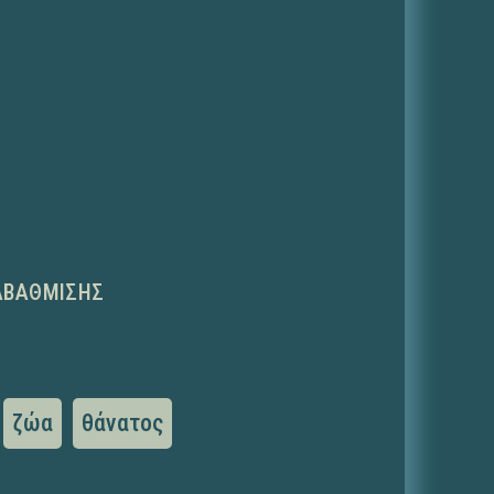
ΑΒΆΘΜΙΣΗΣ
ζώα
θάνατος