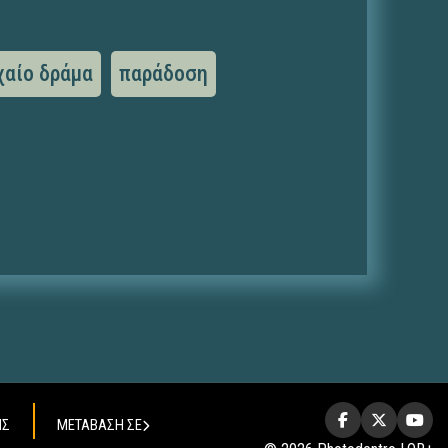
χαίο δράμα
παράδοση
ΗΣ
ΜΕΤΑΒΑΣΗ ΣΕ