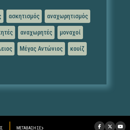
ς
ασκητισμός
αναχωρητισμός
κητές
αναχωρητές
μοναχοί
λειος
Μέγας Αντώνιος
κουίζ
ΗΣ
ΜΕΤΑΒΑΣΗ ΣΕ