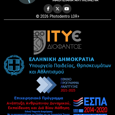
© 2026 Photodentro LOR+