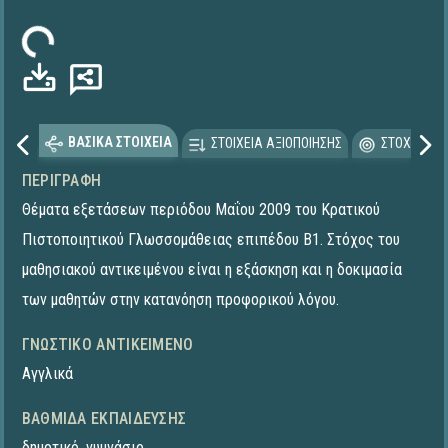
ωση...
ΒΑΣΙΚΑ ΣΤΟΙΧΕΙΑ
ΣΤΟΙΧΕΙΑ ΑΞΙΟΠΟΙΗΣΗΣ
ΣΤΟΧΕΥΟΜΕ
ΠΕΡΙΓΡΑΦΉ
Θέματα εξετάσεων περιόδου Μαΐου 2009 του Κρατικού
Πιστοποιητικού Γλωσσομάθειας επιπέδου Β1. Στόχος του
μαθησιακού αντικειμένου είναι η εξάσκηση και η δοκιμασία
των μαθητών στην κατανόηση προφορικού λόγου.
ΓΝΩΣΤΙΚΌ ΑΝΤΙΚΕΊΜΕΝΟ
Αγγλικά
ΒΑΘΜΊΔΑ ΕΚΠΑΊΔΕΥΣΗΣ
δημοτικό
,
γυμνάσιο