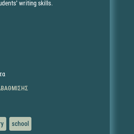
dents' writing skills.
τα
ΑΒΆΘΜΙΣΗΣ
ry
school