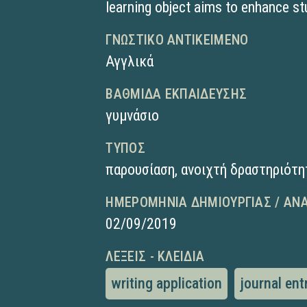
learning object aims to enhance stu
ΓΝΩΣΤΙΚΌ ΑΝΤΙΚΕΊΜΕΝΟ
Αγγλικά
ΒΑΘΜΊΔΑ ΕΚΠΑΊΔΕΥΣΗΣ
γυμνάσιο
ΤΎΠΟΣ
παρουσίαση
,
ανοιχτή δραστηριότη
ΗΜΕΡΟΜΗΝΊΑ ΔΗΜΙΟΥΡΓΊΑΣ / ΑΝ
02/09/2019
ΛΈΞΕΙΣ - ΚΛΕΙΔΙΆ
writing application
journal ent