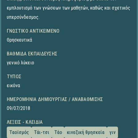
εμπλουτισμό των γνώσεων των μαθητών, καθώς και σχετικός
υπερσύνδεσμος.
ΓΝΩΣΤΙΚΌ ΑΝΤΙΚΕΊΜΕΝΟ
Θρησκευτικά
ΒΑΘΜΊΔΑ ΕΚΠΑΊΔΕΥΣΗΣ
γενικό λύκειο
ΤΎΠΟΣ
εικόνα
ΗΜΕΡΟΜΗΝΊΑ ΔΗΜΙΟΥΡΓΊΑΣ / ΑΝΑΒΆΘΜΙΣΗΣ
09/07/2018
ΛΈΞΕΙΣ - ΚΛΕΙΔΙΆ
Ταοϊσμός
Τάι-τσι
Τάο
κινεζική θρησκεία
γιν