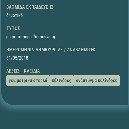
ΒΑΘΜΊΔΑ ΕΚΠΑΊΔΕΥΣΗΣ
δημοτικό
ΤΎΠΟΣ
μικροπείραμα
,
διερεύνηση
ΗΜΕΡΟΜΗΝΊΑ ΔΗΜΙΟΥΡΓΊΑΣ / ΑΝΑΒΆΘΜΙΣΗΣ
31/05/2018
ΛΈΞΕΙΣ - ΚΛΕΙΔΙΆ
γεωμετρικά στερεά
κύλινδρος
ανάπτυγμα κυλίνδρου