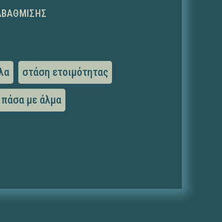
ΑΒΆΘΜΙΣΗΣ
λα
στάση ετοιμότητας
πάσα με άλμα