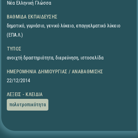
Νέα Ελληνική Γλώσσα
ΒΑΘΜΊΔΑ ΕΚΠΑΊΔΕΥΣΗΣ
δημοτικό
,
γυμνάσιο
,
γενικό λύκειο
,
επαγγελματικό λύκειο
(ΕΠΑ.Λ.)
ΤΎΠΟΣ
ανοιχτή δραστηριότητα
,
διερεύνηση
,
ιστοσελίδα
ΗΜΕΡΟΜΗΝΊΑ ΔΗΜΙΟΥΡΓΊΑΣ / ΑΝΑΒΆΘΜΙΣΗΣ
22/12/2014
ΛΈΞΕΙΣ - ΚΛΕΙΔΙΆ
πολυτροπικότητα