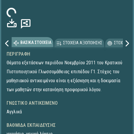
ωση...
ΒΑΣΙΚΑ ΣΤΟΙΧΕΙΑ
ΣΤΟΙΧΕΙΑ ΑΞΙΟΠΟΙΗΣΗΣ
ΣΤΟΧΕΥΟΜΕ
ΠΕΡΙΓΡΑΦΉ
Θέματα εξετάσεων περιόδου Νοεμβρίου 2011 του Κρατικού
Πιστοποιητικού Γλωσσομάθειας επιπέδου Γ1. Στόχος του
μαθησιακού αντικειμένου είναι η εξάσκηση και η δοκιμασία
των μαθητών στην κατανόηση προφορικού λόγου.
ΓΝΩΣΤΙΚΌ ΑΝΤΙΚΕΊΜΕΝΟ
Αγγλικά
ΒΑΘΜΊΔΑ ΕΚΠΑΊΔΕΥΣΗΣ
γυμνάσιο
,
γενικό λύκειο