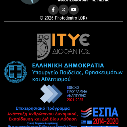
© 2026 Photodentro LOR+