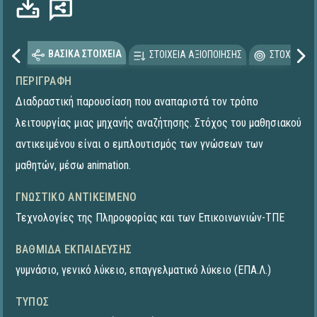
ΒΑΣΙΚΑ ΣΤΟΙΧΕΙΑ
ΣΤΟΙΧΕΙΑ ΑΞΙΟΠΟΙΗΣΗΣ
ΣΤΟΧΕΥΟΜΕ
ΠΕΡΙΓΡΑΦΉ
Διαδραστική παρουσίαση που αναπαριστά τον τρόπο
λειτουργίας μιας μηχανής αναζήτησης. Στόχος του μαθησιακού
αντικειμένου είναι ο εμπλουτισμός των γνώσεων των
μαθητών, μέσω animation.
ΓΝΩΣΤΙΚΌ ΑΝΤΙΚΕΊΜΕΝΟ
Τεχνολογίες της Πληροφορίας και των Επικοινωνιών-ΤΠΕ
ΒΑΘΜΊΔΑ ΕΚΠΑΊΔΕΥΣΗΣ
γυμνάσιο
,
γενικό λύκειο
,
επαγγελματικό λύκειο (ΕΠΑ.Λ.)
ΤΎΠΟΣ