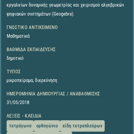
εργαλείων δυναμικής γεωμετρίας και χειρισμού αλγεβρικών
ψηφιακών συστημάτων (Geogebra).
ΓΝΩΣΤΙΚΌ ΑΝΤΙΚΕΊΜΕΝΟ
Μαθηματικά
ΒΑΘΜΊΔΑ ΕΚΠΑΊΔΕΥΣΗΣ
δημοτικό
ΤΎΠΟΣ
μικροπείραμα
,
διερεύνηση
ΗΜΕΡΟΜΗΝΊΑ ΔΗΜΙΟΥΡΓΊΑΣ / ΑΝΑΒΆΘΜΙΣΗΣ
31/05/2018
ΛΈΞΕΙΣ - ΚΛΕΙΔΙΆ
τετράγωνο
ορθογώνιο
είδη τετραπλεύρων