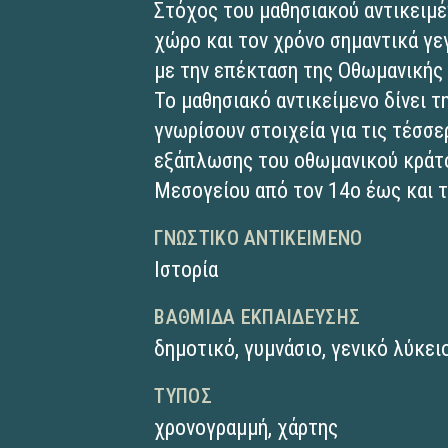
Στόχος του μαθησιακού αντικειμέ
χώρο και τον χρόνο σημαντικά γε
με την επέκταση της Οθωμανικής
Το μαθησιακό αντικείμενο δίνει 
γνωρίσουν στοιχεία για τις τέσσ
εξάπλωσης του οθωμανικού κράτο
Μεσογείου από τον 14ο έως και τ
ΓΝΩΣΤΙΚΌ ΑΝΤΙΚΕΊΜΕΝΟ
Ιστορία
ΒΑΘΜΊΔΑ ΕΚΠΑΊΔΕΥΣΗΣ
δημοτικό
,
γυμνάσιο
,
γενικό λύκει
ΤΎΠΟΣ
χρονογραμμή
,
χάρτης