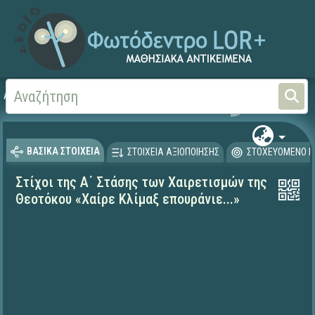
Αρχική
ΨΗΦΙΑΚΟ ΣΧΟΛΕΙΟ (Μαθησιακά Αντικείμενα)
Θρησκευτικά
Υμνογρα
ΒΑΣΙΚΑ ΣΤΟΙΧΕΙΑ
ΣΤΟΙΧΕΙΑ ΑΞΙΟΠΟΙΗΣΗΣ
ΣΤΟΧΕΥΟΜΕΝΟ Κ
Στίχοι της Α΄ Στάσης των Χαιρετισμών της
Θεοτόκου «Χαίρε Κλίμαξ επουράνιε...»