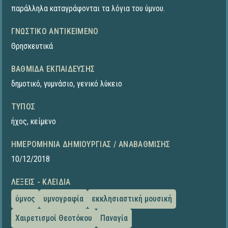
παράλληλα καταγράφονται τα λόγια του ύμνου.
ΓΝΩΣΤΙΚΌ ΑΝΤΙΚΕΊΜΕΝΟ
Θρησκευτικά
ΒΑΘΜΊΔΑ ΕΚΠΑΊΔΕΥΣΗΣ
δημοτικό
,
γυμνάσιο
,
γενικό λύκειο
ΤΎΠΟΣ
ήχος
,
κείμενο
ΗΜΕΡΟΜΗΝΊΑ ΔΗΜΙΟΥΡΓΊΑΣ / ΑΝΑΒΆΘΜΙΣΗΣ
10/12/2018
ΛΈΞΕΙΣ - ΚΛΕΙΔΙΆ
ύμνος
υμνογραφία
εκκλησιαστική μουσική
Χαιρετισμοί Θεοτόκου
Παναγία