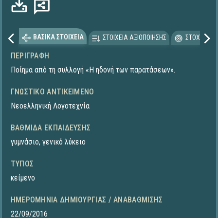
ΒΑΣΙΚΑ ΣΤΟΙΧΕΙΑ
ΣΤΟΙΧΕΙΑ ΑΞΙΟΠΟΙΗΣΗΣ
ΣΤΟΧΕΥΟΜΕ
ΠΕΡΙΓΡΑΦΉ
Ποίημα από τη συλλογή «Η ηδονή των παρατάσεων».
ΓΝΩΣΤΙΚΌ ΑΝΤΙΚΕΊΜΕΝΟ
Νεοελληνική Λογοτεχνία
ΒΑΘΜΊΔΑ ΕΚΠΑΊΔΕΥΣΗΣ
γυμνάσιο
,
γενικό λύκειο
ΤΎΠΟΣ
κείμενο
ΗΜΕΡΟΜΗΝΊΑ ΔΗΜΙΟΥΡΓΊΑΣ / ΑΝΑΒΆΘΜΙΣΗΣ
22/09/2016