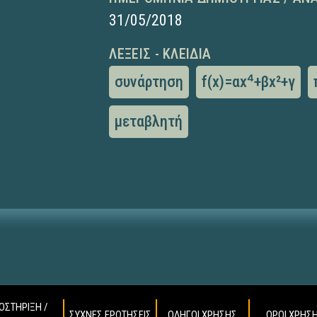
31/05/2018
ΛΈΞΕΙΣ - ΚΛΕΙΔΙΆ
συνάρτηση
f(x)=αx⁴+βx²+γ
μεταβλητή
ΟΣΤΗΡΙΞΗ /
ΣΥΧΝΕΣ ΕΡΩΤΗΣΕΙΣ
ΟΔΗΓΟΙ ΧΡΗΣΗΣ
ΟΡΟΙ ΧΡΗΣ