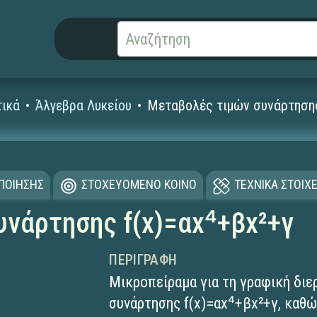
ικά
Άλγεβρα Λυκείου
Μεταβολές τιμών συνάρτησης
ΟΠΟΙΗΣΗΣ
ΣΤΟΧΕΥΟΜΕΝΟ ΚΟΙΝΟ
ΤΕΧΝΙΚΑ ΣΤΟΙΧΕ
νάρτησης f(x)=αx⁴+βx²+γ
ΠΕΡΙΓΡΑΦΉ
Μικροπείραμα για τη γραφική διε
συνάρτησης f(x)=αx⁴+βx²+γ, καθώ