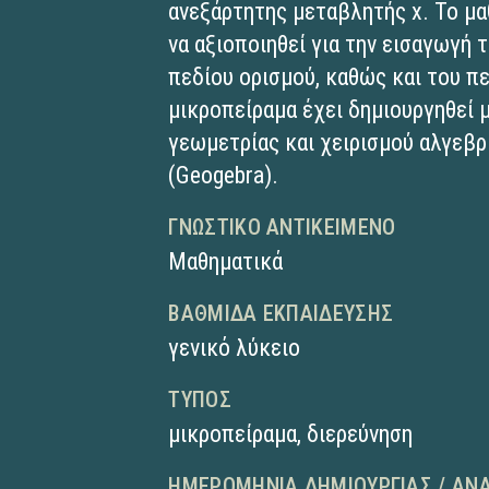
ανεξάρτητης μεταβλητής x. Το μα
να αξιοποιηθεί για την εισαγωγή
πεδίου ορισμού, καθώς και του π
μικροπείραμα έχει δημιουργηθεί 
γεωμετρίας και χειρισμού αλγε
(Geogebra).
ΓΝΩΣΤΙΚΌ ΑΝΤΙΚΕΊΜΕΝΟ
Μαθηματικά
ΒΑΘΜΊΔΑ ΕΚΠΑΊΔΕΥΣΗΣ
γενικό λύκειο
ΤΎΠΟΣ
μικροπείραμα
,
διερεύνηση
ΗΜΕΡΟΜΗΝΊΑ ΔΗΜΙΟΥΡΓΊΑΣ / ΑΝ