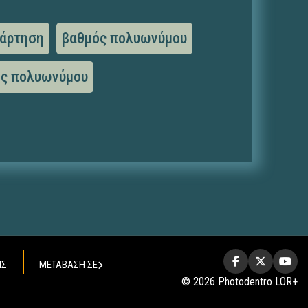
νάρτηση
βαθμός πολυωνύμου
ής πολυωνύμου
ΗΣ
ΜΕΤΑΒΑΣΗ ΣΕ
© 2026 Photodentro LOR+